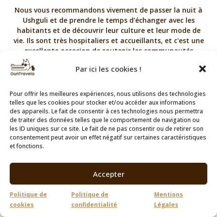
Nous vous recommandons vivement de passer la nuit à
Ushguli et de prendre le temps d'échanger avec les
habitants et de découvrir leur culture et leur mode de
vie. Ils sont très hospitaliers et accueillants, et c'est une
excellente occasion de soutenir les communautés
locales. Le soir, vous pouvez vous promener dans le
Par ici les cookies !
village, visiter les anciennes tours de guet ou simplement
profiter du calme de la fin de journée. Lorsque la nuit
tombe et que les étoiles illuminent le ciel, vous
Pour offrir les meilleures expériences, nous utilisons des technologies
comprendrez pourquoi Ushguli est considéré comme l'un
telles que les cookies pour stocker et/ou accéder aux informations
des plus beaux endroits de Géorgie.
des appareils. Le fait de consentir à ces technologies nous permettra
de traiter des données telles que le comportement de navigation ou
les ID uniques sur ce site. Le fait de ne pas consentir ou de retirer son
consentement peut avoir un effet négatif sur certaines caractéristiques
et fonctions.
Accepter
Politique de
Politique de
Mentions
cookies
confidentialité
Légales