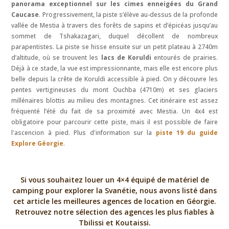
panorama exceptionnel sur les cimes enneigées du Grand
Caucase
. Progressivement, la piste s’élève au-dessus de la profonde
vallée de Mestia à travers des forêts de sapins et d’épicéas jusqu’au
sommet de Tshakazagari, duquel décollent de nombreux
parapentistes. La piste se hisse ensuite sur un petit plateau à 2740m
d’altitude, où se trouvent les
lacs de Koruldi
entourés de prairies.
Déjà à ce stade, la vue est impressionnante, mais elle est encore plus
belle depuis la crête de Koruldi accessible à pied. On y découvre les
pentes vertigineuses du mont Ouchba (4710m) et ses glaciers
millénaires blottis au milieu des montagnes. Cet itinéraire est assez
fréquenté l’été du fait de sa proximité avec Mestia. Un 4x4 est
obligatoire pour parcourir cette piste, mais il est possible de faire
l'ascencion à pied. Plus d'information sur la
piste 19 du guide
Explore Géorgie
.
Si vous souhaitez louer un 4×4 équipé de matériel de
camping pour explorer la Svanétie, nous avons listé dans
cet article les meilleures agences de location en Géorgie.
Retrouvez notre sélection des agences les plus fiables à
Tbilissi et Koutaissi.