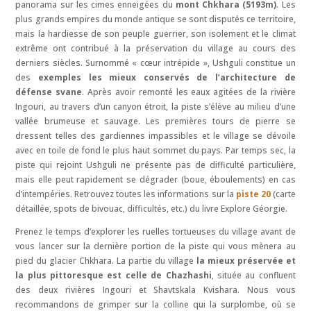
panorama sur les cimes enneigées du
mont Chkhara (5193m)
. Les
plus grands empires du monde antique se sont disputés ce territoire,
mais la hardiesse de son peuple guerrier, son isolement et le climat
extrême ont contribué à la préservation du village au cours des
derniers siècles. Surnommé « cœur intrépide », Ushguli constitue un
des
exemples les mieux conservés de l’architecture de
défense svane
. Après avoir remonté les eaux agitées de la rivière
Ingouri, au travers d’un canyon étroit, la piste s’élève au milieu d’une
vallée brumeuse et sauvage. Les premières tours de pierre se
dressent telles des gardiennes impassibles et le village se dévoile
avec en toile de fond le plus haut sommet du pays. Par temps sec, la
piste qui rejoint Ushguli ne présente pas de difficulté particulière,
mais elle peut rapidement se dégrader (boue, éboulements) en cas
d’intempéries. Retrouvez toutes les informations sur la
piste 20
(carte
détaillée, spots de bivouac, difficultés, etc.) du livre Explore Géorgie.
Prenez le temps d’explorer les ruelles tortueuses du village avant de
vous lancer sur la dernière portion de la piste qui vous mènera au
pied du glacier Chkhara. La partie du village
la mieux préservée et
la plus pittoresque est celle de Chazhashi
, située au confluent
des deux rivières Ingouri et Shavtskala Kvishara. Nous vous
recommandons de grimper sur la colline qui la surplombe, où se