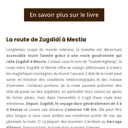
En savoir plus sur le livre
La route de Zugdidi à Mestia
Longtemps coupé du monde extérieur, la Svanétie est désormais
accessible toute l'année grâce à une route goudronnée qui
relie Zugdidi à Mestia
. Connue sous le nom de "Svaneti Highway", la
route entre Zugdidi et Mestia offre un voyage pittoresque à travers
les magnifiques montagnes du Grand Caucase. L'état de la route peut
varier en fonction des conditions météorologiques et des travaux
d'entretien. Certaines portions de la route peuvent présenter des
nids-de-poule ou des aspérités, en particulier hors saison ou après
de fortes pluies, mais dans l'ensemble, il s'agit d'une route bien
entretenue.
Depuis Zugdidi, le voyage dure généralement de 3 à
4 heures
et couvre une distance d'
environ 140 km.
Elle peut être
plus longue si vous vous arrêtez aux nombreux points de vue qui
jalonnent la route 🙂 La plupart des touristes s'arrêtent au
barrage
d'Enguri
. Depuis Kutaisi, le trajet dure au moins 4 heures.