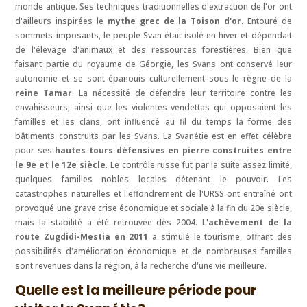
monde antique. Ses techniques traditionnelles d'extraction de l'or ont
d'ailleurs inspirées le
mythe grec de la Toison d'or
. Entouré de
sommets imposants, le peuple Svan était isolé en hiver et dépendait
de l'élevage d'animaux et des ressources forestières. Bien que
faisant partie du royaume de Géorgie, les Svans ont conservé leur
autonomie et se sont épanouis culturellement sous le règne de la
reine Tamar
. La nécessité de défendre leur territoire contre les
envahisseurs, ainsi que les violentes vendettas qui opposaient les
familles et les clans, ont influencé au fil du temps la forme des
bâtiments construits par les Svans. La Svanétie est en effet célèbre
pour ses
hautes tours défensives en pierre construites entre
le 9e et le 12e siècle
. Le contrôle russe fut par la suite assez limité,
quelques familles nobles locales détenant le pouvoir. Les
catastrophes naturelles et l'effondrement de l'URSS ont entraîné ont
provoqué une grave crise économique et sociale à la fin du 20e siècle,
mais la stabilité a été retrouvée dès 2004. L
'achèvement de la
route Zugdidi-Mestia en 2011
a stimulé le tourisme, offrant des
possibilités d'amélioration économique et de nombreuses familles
sont revenues dans la région, à la recherche d'une vie meilleure.
Quelle est la meilleure période pour