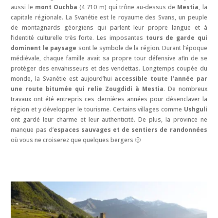
aussi le
mont Ouchba
(4 710 m) qui trône au-dessus de
Mestia
, la
capitale régionale. La Svanétie est le royaume des Svans, un peuple
Nos articles de blog sur la Géorgie
de montagnards géorgiens qui parlent leur propre langue et à
l’identité culturelle très forte. Les imposantes
tours de garde qui
Nos produits sur la Géorgie
dominent le paysage
sont le symbole de la région. Durant l’époque
médiévale, chaque famille avait sa propre tour défensive afin de se
protéger des envahisseurs et des vendettas. Longtemps coupée du
monde, la Svanétie est aujourd’hui
accessible toute l’année par
une route bitumée qui relie Zougdidi à Mestia
. De nombreux
travaux ont été entrepris ces dernières années pour désenclaver la
région et y développer le tourisme. Certains villages comme
Ushguli
ont gardé leur charme et leur authenticité. De plus, la province ne
manque pas d’
espaces sauvages et de sentiers de randonnées
où vous ne croiserez que quelques bergers 🙂