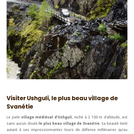
Visiter Ushguli, le plus beau village de
Svanétie
Le petit
village médiéval d'Ushguli
, niché à 2 100 m d’altitude, est
sans aucun doute
le plus beau village de Svanétie
. Sa beauté tient
autant à ses impressionnantes tours de défense millénaires qu’au