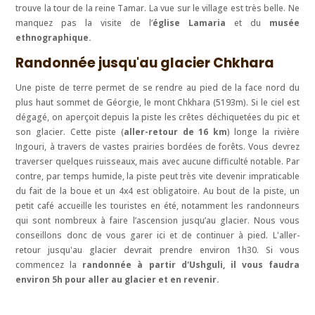
trouve la tour de la reine Tamar. La vue sur le village est très belle. Ne
manquez pas la visite de l’
église Lamaria
et du
musée
ethnographique.
Randonnée jusqu'au glacier Chkhara
Une piste de terre permet de se rendre au pied de la face nord du
plus haut sommet de Géorgie, le mont Chkhara (5193m). Si le ciel est
dégagé, on aperçoit depuis la piste les crêtes déchiquetées du pic et
son glacier. Cette piste (
aller-retour de 16 km
) longe la rivière
Ingouri, à travers de vastes prairies bordées de forêts. Vous devrez
traverser quelques ruisseaux, mais avec aucune difficulté notable. Par
contre, par temps humide, la piste peut très vite devenir impraticable
du fait de la boue et un 4x4 est obligatoire. Au bout de la piste, un
petit café accueille les touristes en été, notamment les randonneurs
qui sont nombreux à faire l’ascension jusqu’au glacier. Nous vous
conseillons donc de vous garer ici et de continuer à pied. L'aller-
retour jusqu'au glacier devrait prendre environ 1h30. Si vous
commencez la
randonnée à partir d'Ushguli, il vous faudra
environ 5h pour aller au glacier et en revenir.