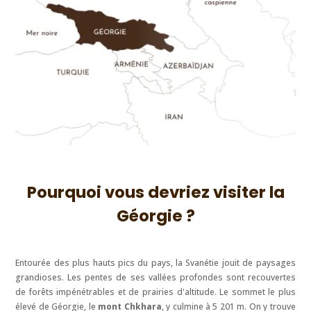
Ushguli
La route de Zugdidi à Mestia
Visiter les tours de défense de Mestia
Randonnée des lacs de Koruldi
Visiter Ushguli, le plus beau village de
Svanétie
Randonnée jusqu'au glacier Chkhara
Col de Zagari
Pourquoi vous devriez visiter la
Col de Latpari
Géorgie ?
Les plus belles randonnées autour de
Mestia en Svanétie
Entourée des plus hauts pics du pays, la Svanétie jouit de paysages
grandioses. Les pentes de ses vallées profondes sont recouvertes
Randonnée au glacier Chalaadi
de forêts impénétrables et de prairies d'altitude. Le sommet le plus
élevé de Géorgie, le
mont Chkhara
, y culmine à 5 201 m. On y trouve
Randonnée au glacier Ushba