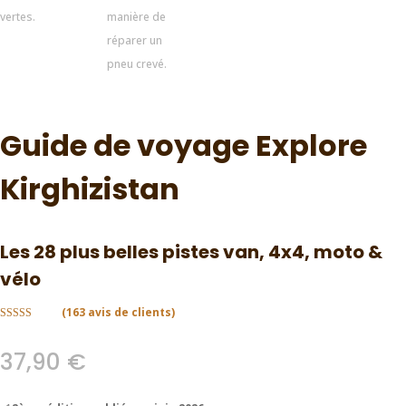
Guide de voyage Explore
Kirghizistan
Les 28 plus belles pistes van, 4x4, moto &
vélo
(
163
avis de clients)
Noté
4.91
sur 5 sur la
base de
37,90
€
évaluations
de clients