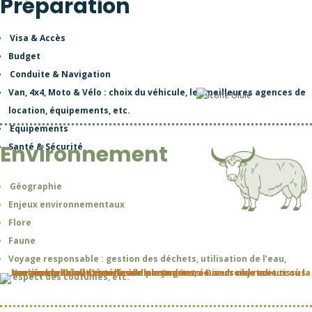
Préparation
Visa & Accès
Budget
Conduite & Navigation
Van, 4x4, Moto & Vélo : choix du véhicule, les meilleures agences de
location, équipements, etc.
Equipements
Environnement
Santé & Sécurité
Géographie
Enjeux environnementaux
Flore
Faune
Voyage responsable : gestion des déchets, utilisation de l’eau,
respect des coutumes, etc.