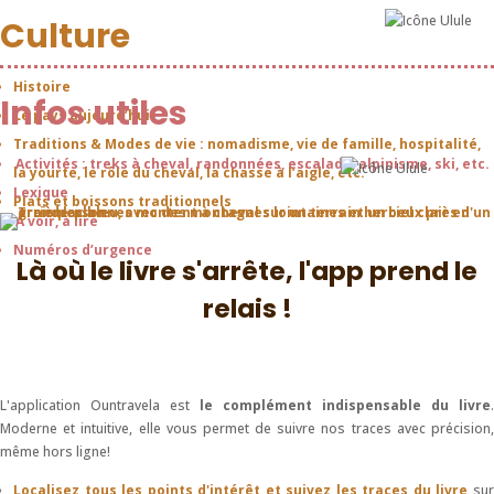
Culture
Histoire
Infos utiles
Le pays aujourd’hui
Traditions & Modes de vie : nomadisme, vie de famille, hospitalité,
Activités : treks à cheval, randonnées, escalade, alpinisme, ski, etc.
la yourte, le rôle du cheval, la chasse à l’aigle, etc.
Lexique
Plats et boissons traditionnels
A voir, à lire
Numéros d’urgence
Là où le livre s'arrête, l'app prend le
relais !
L'application Ountravela est
le complément indispensable du livre
.
Moderne et intuitive, elle vous permet de suivre nos traces avec précision,
même hors ligne!
Localisez tous les points d'intérêt et suivez les traces du livre
sur